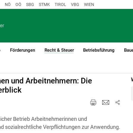
NÖ
OÖ
SBG
STMK
TIROL
VBG
WIEN
o
Förderungen
Recht & Steuer
Betriebsführung
Baue
(current)1
cht
nen und Arbeitnehmern: Die
rblick
tlicher Betrieb Arbeitnehmerinnen und
d sozialrechtliche Verpflichtungen zur Anwendung.