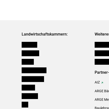
Landwirtschaftskammern:
Weitere
Österreich
Futtermit
Burgenland
Downloa
Kärnten
Initiativ
Niederösterreich
Partner
Oberösterreich
AIZ
Salzburg
ARGE Bäu
Steiermark
ARGE Mei
Tirol
Baulehrs