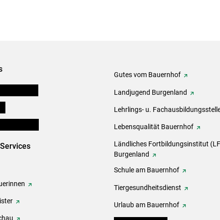
s
Gutes vom Bauernhof
tel-Plattform
Landjugend Burgenland
ds
Lehrlings- u. Fachausbildungsstell
en und Partner
Lebensqualität Bauernhof
Ländliches Fortbildungsinstitut (LF
-Services
Burgenland
Schule am Bauernhof
erinnen
Tiergesundheitsdienst
ster
Urlaub am Bauernhof
chau