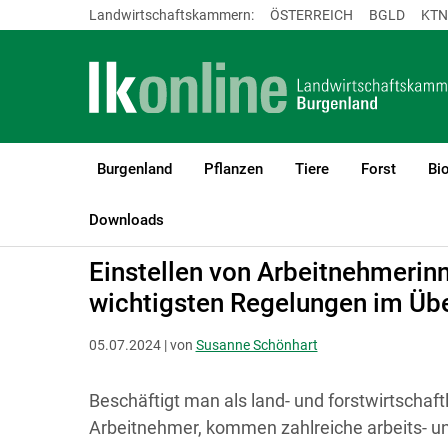
Landwirtschaftskammern:
ÖSTERREICH
BGLD
KTN
Burgenland
Pflanzen
Tiere
Forst
Bi
LK Burgenland
Recht & Steuer
Soziales und Arbeit
Arbeitsre
Downloads
Einstellen von Arbeitnehmerin
wichtigsten Regelungen im Übe
05.07.2024 | von
Susanne Schönhart
Beschäftigt man als land- und forstwirtschaf
Arbeitnehmer, kommen zahlreiche arbeits- un