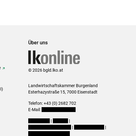
Über uns
e
© 2026 bgld.lko.at
Landwirtschaftskammer Burgenland
I)
Esterhazystraße 15, 7000 Eisenstadt
Telefon: +43 (0) 2682 702
E-Mail:
presse@lk-bgld.at
Impressum
|
Kontakt
|
Datenschutzerklärung
|
Barrierefreiheit
|
Cookie-Einstellungen