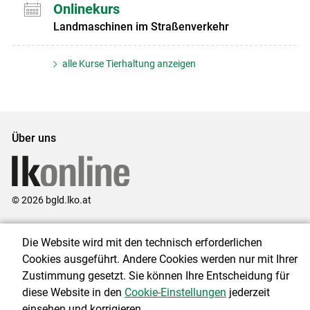
Onlinekurs
Landmaschinen im Straßenverkehr
alle Kurse Tierhaltung anzeigen
Über uns
© 2026 bgld.lko.at
Landwirtschaftskammer Burgenland
Die Website wird mit den technisch erforderlichen
Esterhazystraße 15, 7000 Eisenstadt
Cookies ausgeführt. Andere Cookies werden nur mit Ihrer
Zustimmung gesetzt. Sie können Ihre Entscheidung für
Telefon: +43 (0) 2682 702
E-Mail:
presse@lk-bgld.at
diese Website in den
Cookie-Einstellungen
jederzeit
einsehen und korrigieren.