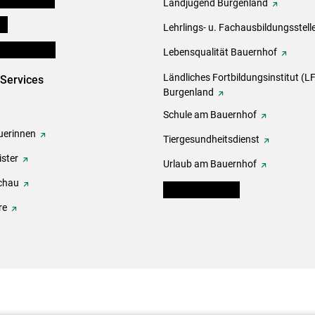
Landjugend Burgenland
ds
Lehrlings- u. Fachausbildungsstell
en und Partner
Lebensqualität Bauernhof
Ländliches Fortbildungsinstitut (LF
-Services
Burgenland
Schule am Bauernhof
erinnen
Tiergesundheitsdienst
ster
Urlaub am Bauernhof
chau
warndienst.lko.at
re