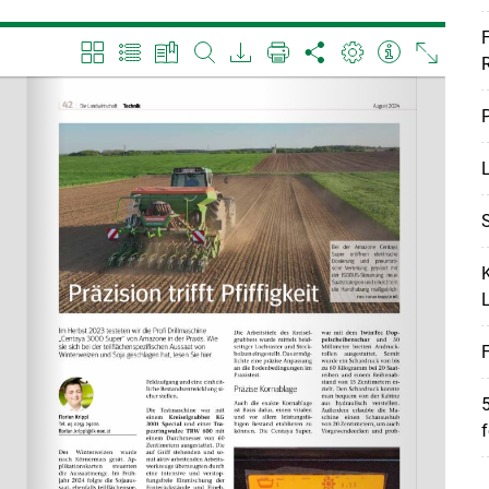
F
P
L
Skip to main content
S
K
F
5
f