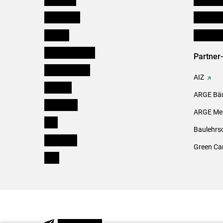
Burgenland
Downloa
Kärnten
Initiativ
Niederösterreich
Partner
Oberösterreich
AIZ
Salzburg
ARGE Bäu
Steiermark
ARGE Mei
Tirol
Baulehrs
Vorarlberg
Green Ca
Wien