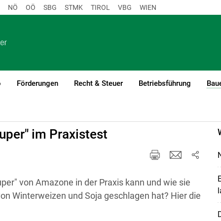
NÖ
OÖ
SBG
STMK
TIROL
VBG
WIEN
o
Förderungen
Recht & Steuer
Betriebsführung
Baue
rung
uper" im Praxistest
N
E
uper" von Amazone in der Praxis kann und wie sie
l
 von Winterweizen und Soja geschlagen hat? Hier die
D