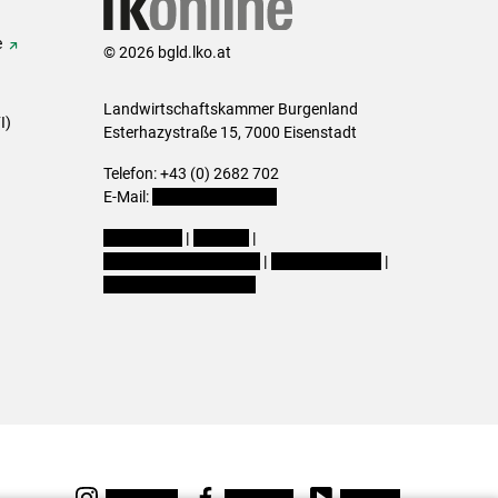
e
© 2026 bgld.lko.at
Landwirtschaftskammer Burgenland
I)
Esterhazystraße 15, 7000 Eisenstadt
Telefon: +43 (0) 2682 702
E-Mail:
presse@lk-bgld.at
Impressum
|
Kontakt
|
Datenschutzerklärung
|
Barrierefreiheit
|
Cookie-Einstellungen