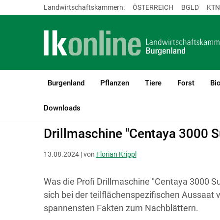
Landwirtschaftskammern:
ÖSTERREICH
BGLD
KTN
Burgenland
Pflanzen
Tiere
Forst
Bi
LK Burgenland
Bauen, Energie & Technik
Technik & Digitalisie
Downloads
Drillmaschine "Centaya 3000 S
13.08.2024 | von
Florian Krippl
Was die Profi Drillmaschine "Centaya 3000 S
sich bei der teilflächenspezifischen Aussaat
spannensten Fakten zum Nachblättern.