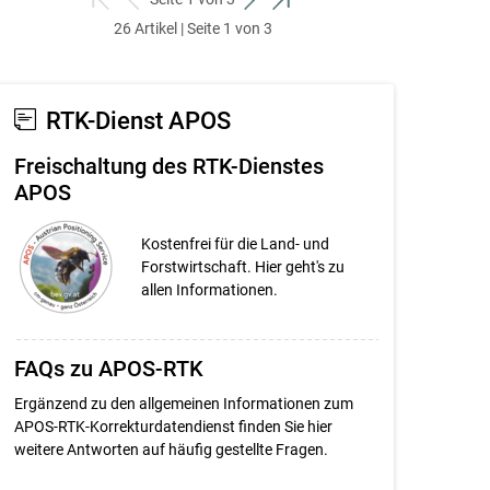
zum
zurück
weiter
zum
26 Artikel | Seite 1 von 3
ersten
zum
zum
letzten
Set
vorigen
nächsten
Set
Set
Set
RTK-Dienst APOS
Freischaltung des RTK-Dienstes
APOS
Kostenfrei für die Land- und
Forstwirtschaft. Hier geht's zu
allen Informationen.
FAQs zu APOS-RTK
Ergänzend zu den allgemeinen Informationen zum
APOS-RTK-Korrekturdatendienst finden Sie hier
weitere Antworten auf häufig gestellte Fragen.