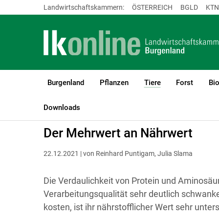
Landwirtschaftskammern:
ÖSTERREICH
BGLD
KTN
Burgenland
Pflanzen
Tiere
Forst
Bi
(current)1
LK Burgenland
Tiere
Geflügel
Downloads
Der Mehrwert an Nährwert
22.12.2021 | von Reinhard Puntigam, Julia Slama
Die Verdaulichkeit von Protein und Aminosäu
Verarbeitungsqualität sehr deutlich schwanke
kosten, ist ihr nährstofflicher Wert sehr unter