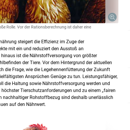
roße Rolle. Vor der Rationsberechnung ist daher eine
nährung steigert die Effizienz im Zuge der
kte mit ein und reduziert den Ausstoß an
 hinaus ist die Nährstoffversorgung von größter
lbefinden der Tiere. Vor dem Hintergrund der aktuellen
ch die Frage, wie die Legehennenfütterung der Zukunft
elfältigsten Ansprüchen Genüge zu tun. Leistungsfähiger,
Skip to main content
soll die Haltung sowie Nährstoffversorgung werden und
ng höchster Tierschutzanforderungen und zu einem „fairen
ein nachhaltiger Rohstoffbezug sind deshalb unerlässlich
auen auf den Nährwert.