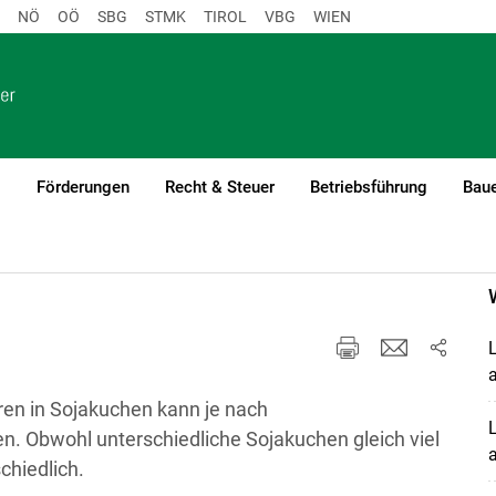
NÖ
OÖ
SBG
STMK
TIROL
VBG
WIEN
o
Förderungen
Recht & Steuer
Betriebsführung
Baue
L
a
ren in Sojakuchen kann je nach
L
n. Obwohl unterschiedliche Sojakuchen gleich viel
a
schiedlich.