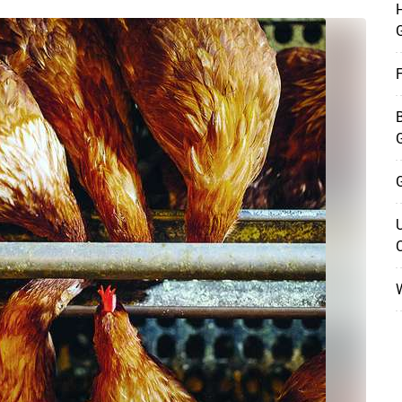
F
G
W