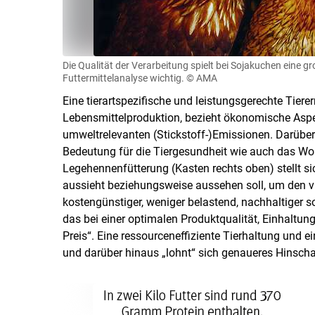
Die Qualität der Verarbeitung spielt bei Sojakuchen eine g
Futtermittelanalyse wichtig.
© AMA
Eine tierartspezifische und leistungsgerechte Tierer
Lebensmittelproduktion, bezieht ökonomische Aspe
umweltrelevanten (Stickstoff-)Emissionen. Darüber
Bedeutung für die Tiergesundheit wie auch das Woh
Legehennenfütterung (Kasten rechts oben) stellt si
aussieht beziehungsweise aussehen soll, um den vi
kostengünstiger, weniger belastend, nachhaltiger 
das bei einer optimalen Produktqualität, Einhaltu
Preis“. Eine ressourceneffiziente Tierhaltung und 
und darüber hinaus „lohnt“ sich genaueres Hinsch