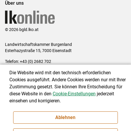
Über uns
© 2026 bgld.lko.at
Landwirtschaftskammer Burgenland
Esterhazystraße 15, 7000 Eisenstadt
Telefon: +43 (0) 2682 702
E-Mail:
presse@lk-bgld.at
Die Website wird mit den technisch erforderlichen
Impressum
|
Kontakt
|
Datenschutzerklärung
|
Barrierefreiheit
|
Cookies ausgeführt. Andere Cookies werden nur mit Ihrer
Cookie-Einstellungen
Zustimmung gesetzt. Sie können Ihre Entscheidung für
diese Website in den
Cookie-Einstellungen
jederzeit
einsehen und korrigieren.
NEWSLETTER
Ablehnen