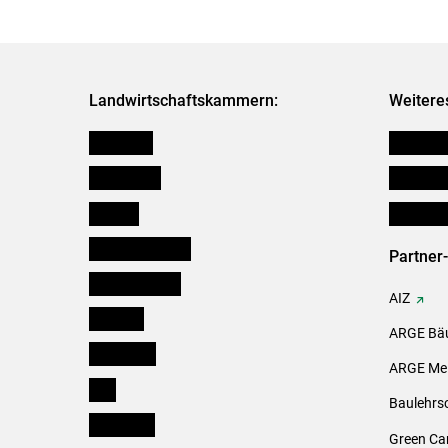
Landwirtschaftskammern:
Weitere
Österreich
Futtermit
Burgenland
Downloa
Kärnten
Initiativ
Niederösterreich
Partner
Oberösterreich
AIZ
Salzburg
ARGE Bäu
Steiermark
ARGE Mei
Tirol
Baulehrs
Vorarlberg
Green Ca