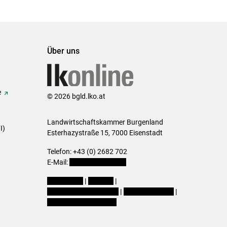
Über uns
e
© 2026 bgld.lko.at
Landwirtschaftskammer Burgenland
I)
Esterhazystraße 15, 7000 Eisenstadt
Telefon: +43 (0) 2682 702
E-Mail:
presse@lk-bgld.at
Impressum
|
Kontakt
|
Datenschutzerklärung
|
Barrierefreiheit
|
Cookie-Einstellungen