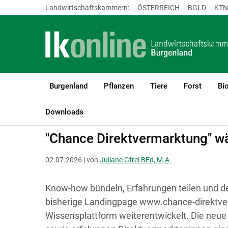
Landwirtschaftskammern:
ÖSTERREICH
BGLD
KTN
Burgenland
Pflanzen
Tiere
Forst
Bi
LK Burgenland
Diversifizierung
Direktvermarktung - Vermarktu
Downloads
"Chance Direktvermarktung" w
02.07.2026 | von
Juliane Gfrei BEd, M.A.
Know-how bündeln, Erfahrungen teilen und den
bisherige Landingpage www.chance-direktve
Wissensplattform weiterentwickelt. Die neue 