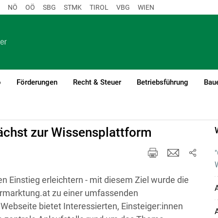
NÖ
OÖ
SBG
STMK
TIROL
VBG
WIEN
o
Förderungen
Recht & Steuer
Betriebsführung
Baue
ng & Kalkulation
ächst zur Wissensplattform
 Einstieg erleichtern - mit diesem Ziel wurde die
A
rmarktung.at zu einer umfassenden
Webseite bietet Interessierten, Einsteiger:innen
A