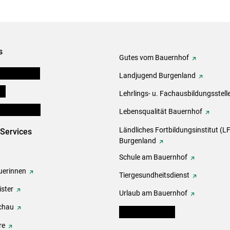
s
Gutes vom Bauernhof
tel-Plattform
Landjugend Burgenland
ds
Lehrlings- u. Fachausbildungsstell
en und Partner
Lebensqualität Bauernhof
Ländliches Fortbildungsinstitut (LF
-Services
Burgenland
Schule am Bauernhof
erinnen
Tiergesundheitsdienst
ster
Urlaub am Bauernhof
chau
warndienst.lko.at
re