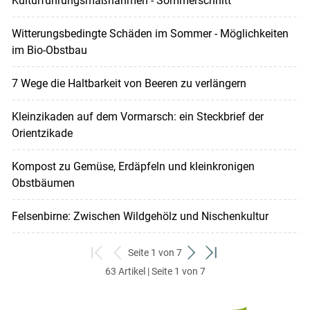
Kulturführungsmaßnahmen - Sommerschnitt
Witterungsbedingte Schäden im Sommer - Möglichkeiten
im Bio-Obstbau
7 Wege die Haltbarkeit von Beeren zu verlängern
Kleinzikaden auf dem Vormarsch: ein Steckbrief der
Orientzikade
Kompost zu Gemüse, Erdäpfeln und kleinkronigen
Obstbäumen
Felsenbirne: Zwischen Wildgehölz und Nischenkultur
Seite 1 von 7
zum
zurück
weiter
zum
63 Artikel | Seite 1 von 7
ersten
zum
zum
letzten
Set
vorigen
nächsten
Set