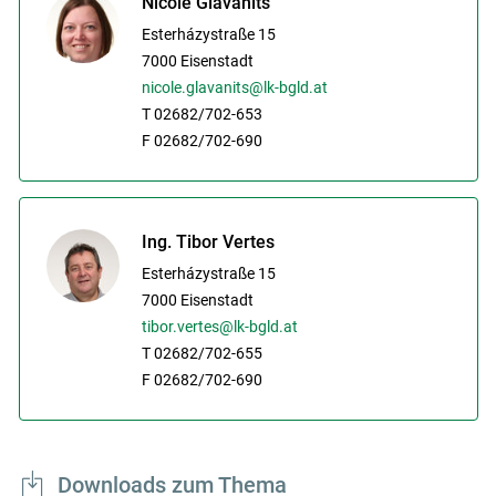
Nicole Glavanits
Esterházystraße 15
7000
Eisenstadt
nicole.glavanits@lk-bgld.at
T 02682/702-653
F 02682/702-690
Ing. Tibor Vertes
Esterházystraße 15
7000
Eisenstadt
tibor.vertes@lk-bgld.at
T 02682/702-655
F 02682/702-690
Downloads zum Thema