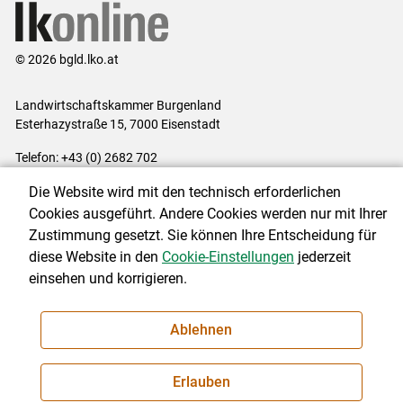
© 2026 bgld.lko.at
Landwirtschaftskammer Burgenland
Esterhazystraße 15, 7000 Eisenstadt
Telefon: +43 (0) 2682 702
E-Mail:
presse@lk-bgld.at
Die Website wird mit den technisch erforderlichen
Impressum
|
Kontakt
|
Datenschutzerklärung
|
Barrierefreiheit
|
Cookies ausgeführt. Andere Cookies werden nur mit Ihrer
Cookie-Einstellungen
Zustimmung gesetzt. Sie können Ihre Entscheidung für
diese Website in den
Cookie-Einstellungen
jederzeit
einsehen und korrigieren.
NEWSLETTER
Ablehnen
Erlauben