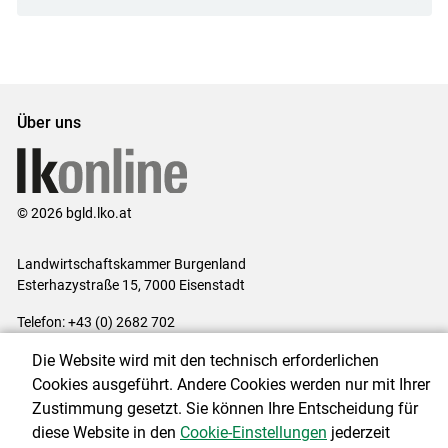
Über uns
© 2026 bgld.lko.at
Landwirtschaftskammer Burgenland
Esterhazystraße 15, 7000 Eisenstadt
Telefon: +43 (0) 2682 702
E-Mail:
presse@lk-bgld.at
Die Website wird mit den technisch erforderlichen
Impressum
|
Kontakt
|
Datenschutzerklärung
|
Barrierefreiheit
|
Cookies ausgeführt. Andere Cookies werden nur mit Ihrer
Cookie-Einstellungen
Zustimmung gesetzt. Sie können Ihre Entscheidung für
diese Website in den
Cookie-Einstellungen
jederzeit