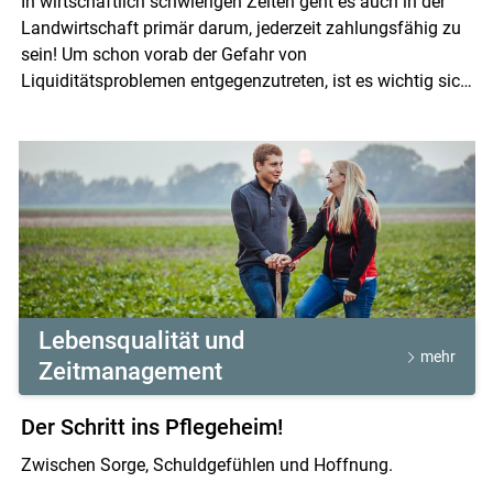
In wirtschaftlich schwierigen Zeiten geht es auch in der
Landwirtschaft primär darum, jederzeit zahlungsfähig zu
sein! Um schon vorab der Gefahr von
Liquiditätsproblemen entgegenzutreten, ist es wichtig sich
einen Überblick über die aktuelle Situation zu machen.
Hierfür dient eine sorgfältige Liquiditätsplanung. Die LK
Österreich stellt mit dem "Liquiplan“ eine Excel-Anwendung
zu Verfügung. Drohende Liquiditätslücken können
gegebenenfalls schon vorzeitig durch Bankgespräche oder
andere Finanzierungsmöglichkeiten geschlossen werden.
Lebensqualität und
mehr
Zeitmanagement
Der Schritt ins Pflegeheim!
Zwischen Sorge, Schuldgefühlen und Hoffnung.