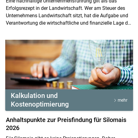
Eine nachhaltige Unternehmensführung gilt als das
Erfolgsrezept in der Landwirtschaft. Wer am Steuer des
Unternehmens Landwirtschaft sitzt, hat die Aufgabe und
Verantwortung die wirtschaftliche und finanzielle Lage des
Betriebes laufend zu analysieren. Das "Bauchgefühl" oder
Skip to main content
die Betriebsführung auf Basis des Kontostandes am
Girokonto ist dazu nicht ausreichend bzw. ungeeignet.
Kalkulation und
mehr
Kostenoptimierung
Anhaltspunkte zur Preisfindung für Silomais
2026