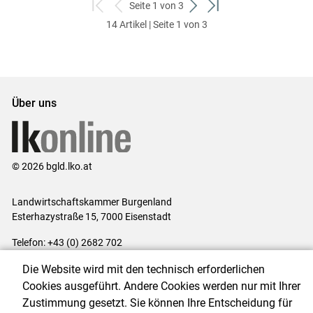
Seite 1 von 3
zum
zurück
weiter
zum
14 Artikel | Seite 1 von 3
ersten
zum
zum
letzten
Set
vorigen
nächsten
Set
Set
Set
Über uns
© 2026 bgld.lko.at
Landwirtschaftskammer Burgenland
Esterhazystraße 15, 7000 Eisenstadt
Telefon: +43 (0) 2682 702
E-Mail:
presse@lk-bgld.at
Die Website wird mit den technisch erforderlichen
Impressum
|
Kontakt
|
Datenschutzerklärung
|
Barrierefreiheit
|
Cookies ausgeführt. Andere Cookies werden nur mit Ihrer
Cookie-Einstellungen
Zustimmung gesetzt. Sie können Ihre Entscheidung für