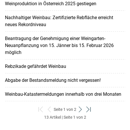
Weinproduktion in Österreich 2025 gestiegen
Nachhaltiger Weinbau: Zertifizierte Rebfläche erreicht
neues Rekordniveau
Beantragung der Genehmigung einer Weingarten-
Neuanpflanzung von 15. Jänner bis 15. Februar 2026
möglich
Rebzikade gefährdet Weinbau
Abgabe der Bestandsmeldung nicht vergessen!
Weinbau-Katastermeldungen innerhalb von drei Monaten
Seite 1 von 2
zum
zurück
weiter
zum
13 Artikel | Seite 1 von 2
ersten
zum
zum
letzten
Set
vorigen
nächsten
Set