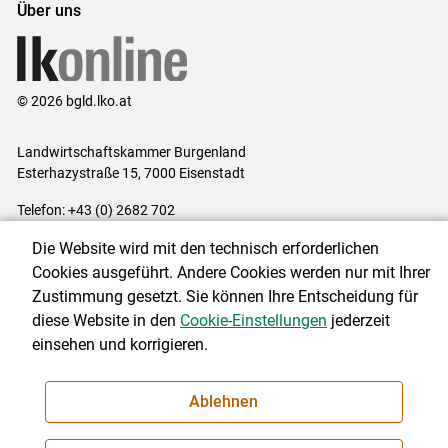
Über uns
© 2026 bgld.lko.at
Landwirtschaftskammer Burgenland
Esterhazystraße 15, 7000 Eisenstadt
Telefon: +43 (0) 2682 702
E-Mail:
presse@lk-bgld.at
Die Website wird mit den technisch erforderlichen
Impressum
|
Kontakt
|
Datenschutzerklärung
|
Barrierefreiheit
|
Cookies ausgeführt. Andere Cookies werden nur mit Ihrer
Cookie-Einstellungen
Zustimmung gesetzt. Sie können Ihre Entscheidung für
diese Website in den
Cookie-Einstellungen
jederzeit
einsehen und korrigieren.
NEWSLETTER
Ablehnen