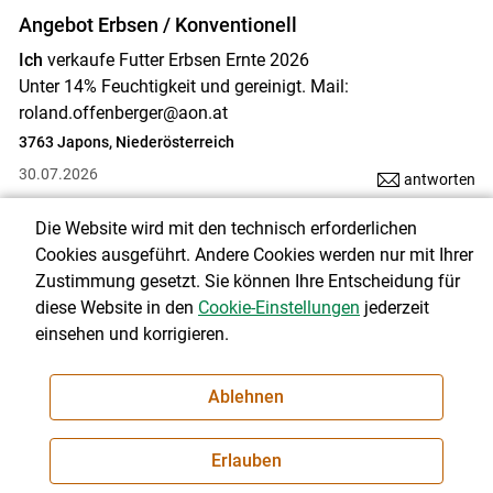
Angebot Erbsen / Konventionell
Ich
verkaufe Futter Erbsen Ernte 2026
Unter 14% Feuchtigkeit und gereinigt. Mail:
roland.offenberger@aon.at
3763 Japons, Niederösterreich
30.07.2026
antworten
Die Website wird mit den technisch erforderlichen
Angebot Mais / Konventionell
Cookies ausgeführt. Andere Cookies werden nur mit Ihrer
Verkaufe
3ha silomais ab feld
Zustimmung gesetzt. Sie können Ihre Entscheidung für
3240 mank
diese Website in den
Cookie-Einstellungen
jederzeit
einsehen und korrigieren.
3240 mank
30.07.2026
antworten
Ablehnen
Angebot Mais / Konventionell
Erlauben
Verkaufe
Maisballen Ernte 2026 auf Vorbestellung!