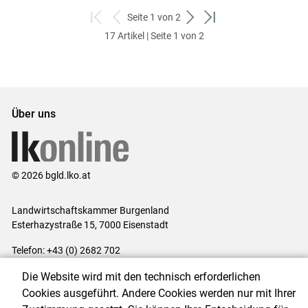
Seite 1 von 2
zum
zurück
weiter
zum
17 Artikel | Seite 1 von 2
ersten
zum
zum
letzten
Set
vorigen
nächsten
Set
Set
Set
Über uns
© 2026 bgld.lko.at
Landwirtschaftskammer Burgenland
Esterhazystraße 15, 7000 Eisenstadt
Telefon: +43 (0) 2682 702
E-Mail:
presse@lk-bgld.at
Die Website wird mit den technisch erforderlichen
Impressum
|
Kontakt
|
Datenschutzerklärung
|
Barrierefreiheit
|
Cookies ausgeführt. Andere Cookies werden nur mit Ihrer
Cookie-Einstellungen