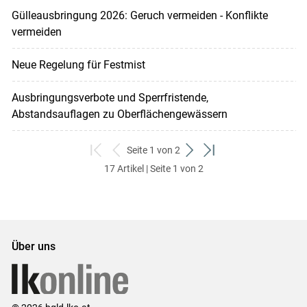
Gülleausbringung 2026: Geruch vermeiden - Konflikte
vermeiden
Neue Regelung für Festmist
Ausbringungsverbote und Sperrfristende,
Abstandsauflagen zu Oberflächengewässern
Seite 1 von 2
zum
zurück
weiter
zum
17 Artikel | Seite 1 von 2
ersten
zum
zum
letzten
Set
vorigen
nächsten
Set
Set
Set
Über uns