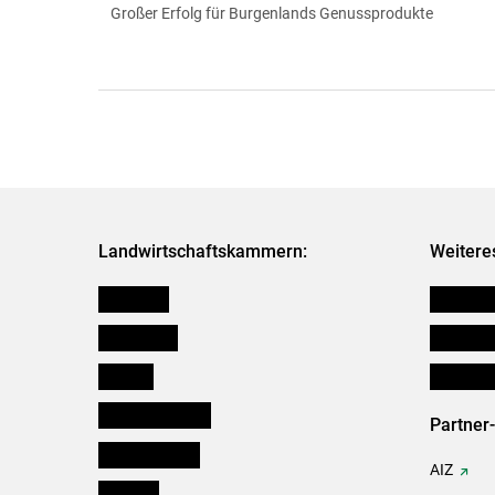
Großer Erfolg für Burgenlands Genussprodukte
Landwirtschaftskammern:
Weitere
Österreich
Futtermit
Burgenland
Downloa
Kärnten
Initiativ
Niederösterreich
Partner
Oberösterreich
AIZ
Salzburg