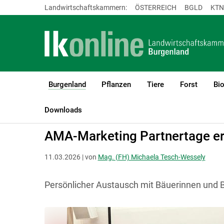
Landwirtschaftskammern:
ÖSTERREICH
BGLD
KTN
Burgenland
Pflanzen
Tiere
Forst
Bi
(current)1
LK Burgenland
Burgenland
Aktuelles
Downloads
AMA-Marketing Partnertage er
11.03.2026 | von
Mag. (FH) Michaela Tesch-Wessely
Persönlicher Austausch mit Bäuerinnen und 