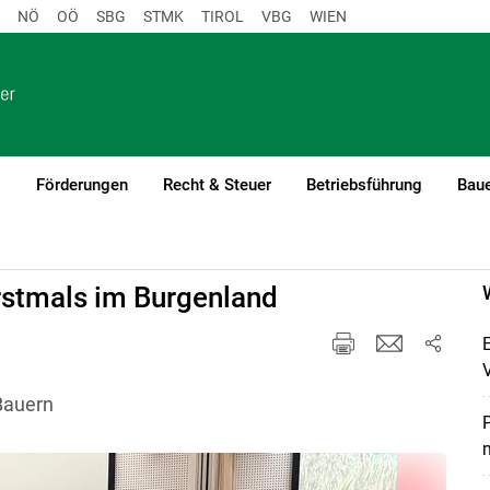
NÖ
OÖ
SBG
STMK
TIROL
VBG
WIEN
o
Förderungen
Recht & Steuer
Betriebsführung
Baue
stmals im Burgenland
Bauern
P