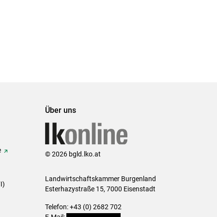
Über uns
e
© 2026 bgld.lko.at
Landwirtschaftskammer Burgenland
I)
Esterhazystraße 15, 7000 Eisenstadt
Telefon: +43 (0) 2682 702
E-Mail:
presse@lk-bgld.at