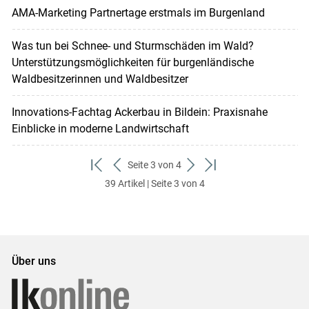
AMA-Marketing Partnertage erstmals im Burgenland
Was tun bei Schnee- und Sturmschäden im Wald?
Unterstützungsmöglichkeiten für burgenländische
Waldbesitzerinnen und Waldbesitzer
Innovations-Fachtag Ackerbau in Bildein: Praxisnahe
Einblicke in moderne Landwirtschaft
Seite 3 von 4
zum
zurück
weiter
zum
39 Artikel | Seite 3 von 4
ersten
zum
zum
letzten
Set
vorigen
nächsten
Set
Set
Set
Über uns