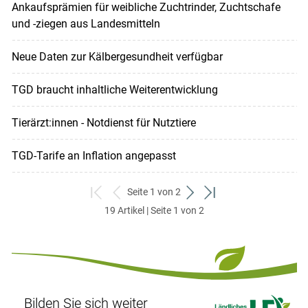
Ankaufsprämien für weibliche Zuchtrinder, Zuchtschafe
und -ziegen aus Landesmitteln
Neue Daten zur Kälbergesundheit verfügbar
TGD braucht inhaltliche Weiterentwicklung
Tierärzt:innen - Notdienst für Nutztiere
TGD-Tarife an Inflation angepasst
Seite 1 von 2
zum
zurück
weiter
zum
19 Artikel | Seite 1 von 2
ersten
zum
zum
letzten
Set
vorigen
nächsten
Set
Set
Set
Bilden Sie sich weiter