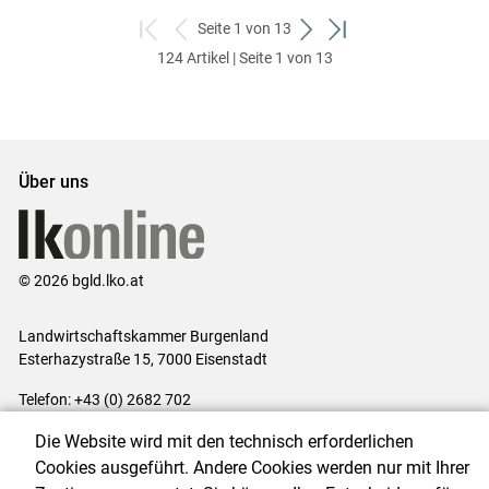
Seite 1 von 13
zum
zurück
weiter
zum
124 Artikel | Seite 1 von 13
ersten
zum
zum
letzten
Set
vorigen
nächsten
Set
Set
Set
Über uns
© 2026 bgld.lko.at
Landwirtschaftskammer Burgenland
Esterhazystraße 15, 7000 Eisenstadt
Telefon: +43 (0) 2682 702
E-Mail:
presse@lk-bgld.at
Die Website wird mit den technisch erforderlichen
Impressum
|
Kontakt
|
Datenschutzerklärung
|
Barrierefreiheit
|
Cookies ausgeführt. Andere Cookies werden nur mit Ihrer
Cookie-Einstellungen