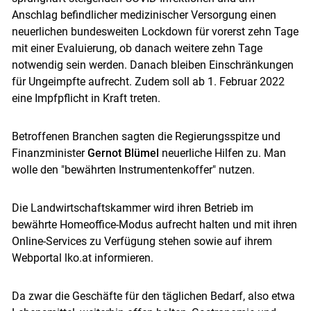
Anschlag befindlicher medizinischer Versorgung einen
neuerlichen bundesweiten Lockdown für vorerst zehn Tage
mit einer Evaluierung, ob danach weitere zehn Tage
notwendig sein werden. Danach bleiben Einschränkungen
für Ungeimpfte aufrecht. Zudem soll ab 1. Februar 2022
eine Impfpflicht in Kraft treten.
Betroffenen Branchen sagten die Regierungsspitze und
Finanzminister
Gernot Blümel
neuerliche Hilfen zu. Man
wolle den "bewährten Instrumentenkoffer" nutzen.
Die Landwirtschaftskammer wird ihren Betrieb im
Skip to main content
bewährte Homeoffice-Modus aufrecht halten und mit ihren
Online-Services zu Verfügung stehen sowie auf ihrem
Webportal lko.at informieren.
Da zwar die Geschäfte für den täglichen Bedarf, also etwa